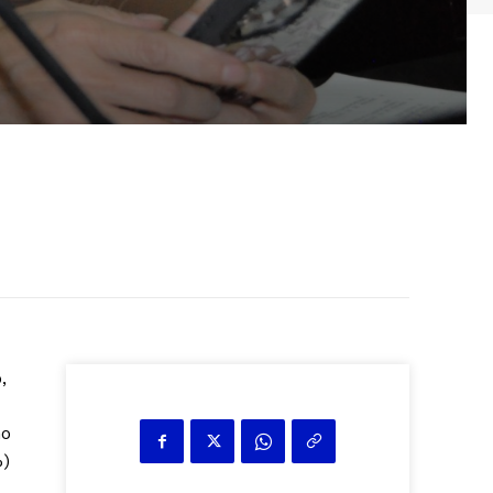
,
mo
%)