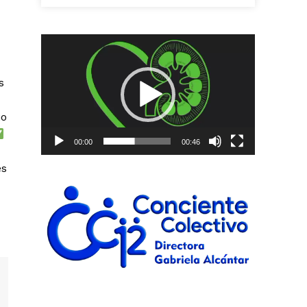
Reproductor
de
vídeo
s
io
00:00
00:46
es